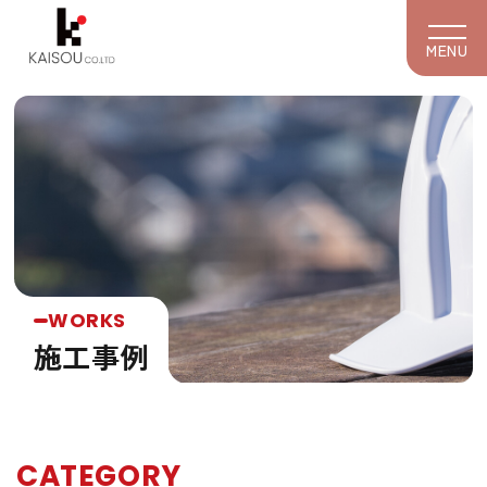
MENU
HOME
施工事例
業務内容
お知らせ・ブログ
会社案内
お問い合わせ
水廻りリフォーム
内装リフォーム
リノベーション
WORKS
施工事例
その他サービス
042-706-8302
TEL.
CATEGORY
営業時間 月曜日から金曜日 9:00から17:00